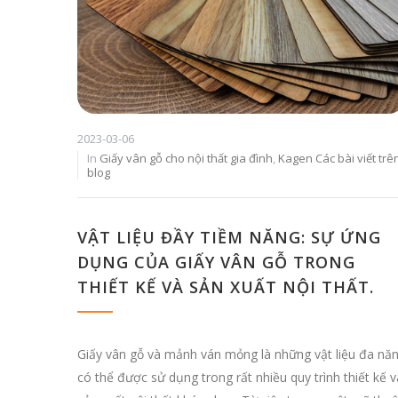
2023-03-06
In
Giấy vân gỗ cho nội thất gia đình
,
Kagen Các bài viết trê
blog
VẬT LIỆU ĐẦY TIỀM NĂNG: SỰ ỨNG
DỤNG CỦA GIẤY VÂN GỖ TRONG
THIẾT KẾ VÀ SẢN XUẤT NỘI THẤT.
Giấy vân gỗ và mảnh ván mỏng là những vật liệu đa nă
có thể được sử dụng trong rất nhiều quy trình thiết kế v