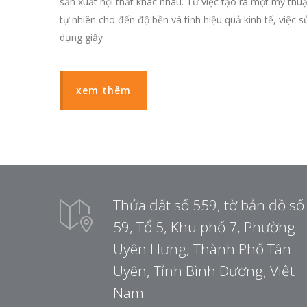
sản xuất nội thất khác nhau. Từ việc tạo ra một mỹ thuậ
tự nhiên cho đến độ bền và tính hiệu quả kinh tế, việc s
dụng giấy
xem thêm
Thửa đất số 559, tờ bản đồ số
59, Tổ 5, Khu phố 7, Phường
Uyên Hưng, Thành Phố Tân
Uyên, Tỉnh Bình Dương, Việt
Nam