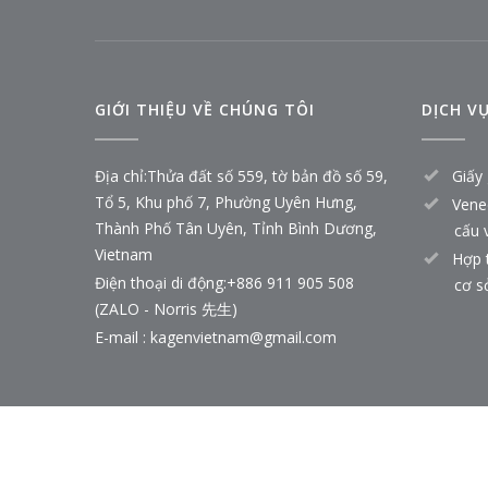
GIỚI THIỆU VỀ CHÚNG TÔI
DỊCH V
Địa chỉ:
Thửa đất số 559, tờ bản đồ số 59,
Giấy 
Tổ 5, Khu phố 7, Phường Uyên Hưng,
Vene
Thành Phố Tân Uyên, Tỉnh Bình Dương,
cấu 
Vietnam
Hợp 
Điện thoại di động:
+886 911 905 508
cơ s
(ZALO - Norris 先生)
E-mail :
kagenvietnam@gmail.com