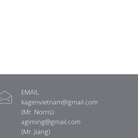
EMAIL:
kagenvietnam@gmail.com
(Mr. Norris)
agiming@gmail.com
(Mr. Jiang)