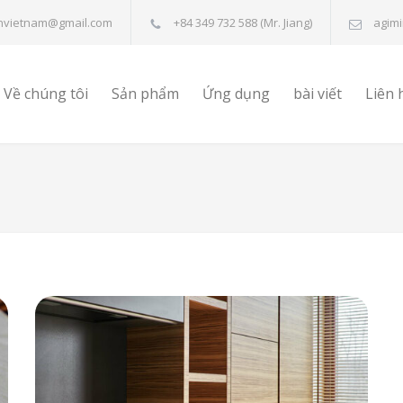
nvietnam@gmail.com
+84 349 732 588 (Mr. Jiang)
agim
Về chúng tôi
Sản phẩm
Ứng dụng
bài viết
Liên 