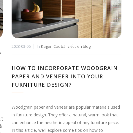
2023-03-06
In
Kagen Các bài viết trên blog
n
HOW TO INCORPORATE WOODGRAIN
PAPER AND VENEER INTO YOUR
FURNITURE DESIGN?
Woodgrain paper and veneer are popular materials used
in furniture design. They offer a natural, warm look that
ng
can enhance the aesthetic appeal of any furniture piece.
à
In this article, we’ll explore some tips on how to