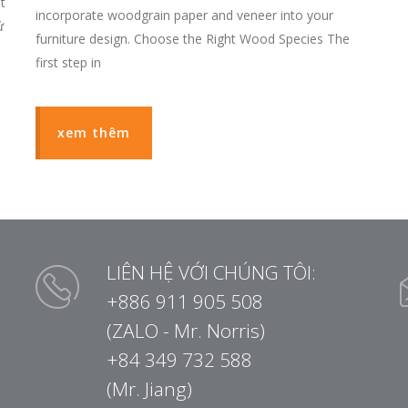
t
incorporate woodgrain paper and veneer into your
ử
furniture design. Choose the Right Wood Species The
first step in
xem thêm
LIÊN HỆ VỚI CHÚNG TÔI:
+886 911 905 508
(ZALO - Mr. Norris)
+84 349 732 588
(Mr. Jiang)