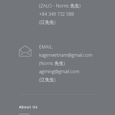
(ZALO - Norris 先生)
+84 349 732 588
(江先生)
EMAIL:
kagenvietnam@gmail.com
(Norris 先生)
agiming@gmail.com
(江先生)
About Us