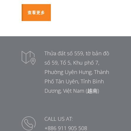
查看更多
Thửa đất số 559, tờ bản đồ
số 59, Tổ 5, Khu phố 7,
Phường Uyên Hưng, Thành
Phố Tân Uyên, Tỉnh Bình
Dương, Việt Nam (越南)
CALL US AT:
+886 911 905 508