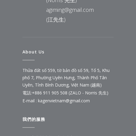
(Norris 先生)
agiming@gmail.com
(江先生)
About Us
Thửa đất số 559, tờ bản đồ số 59, Tổ 5, Khu
phố 7, Phường Uyên Hưng, Thành Phố Tân
Uyên, Tỉnh Bình Dương, Việt Nam (越南)
電話:
+886 911 905 508 (ZALO - Norris 先生)
E-mail :
kagenvietnam@gmail.com
我們的服務