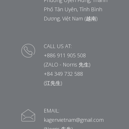
Phường Uyên Hưng, Thành
Phố Tân Uyên, Tỉnh Bình
Dương, Việt Nam (越南)
CALL US AT:
+886 911 905 508
(ZALO - Norris 先生)
+84 349 732 588
(江先生)
EMAIL:
kagenvietnam@gmail.com