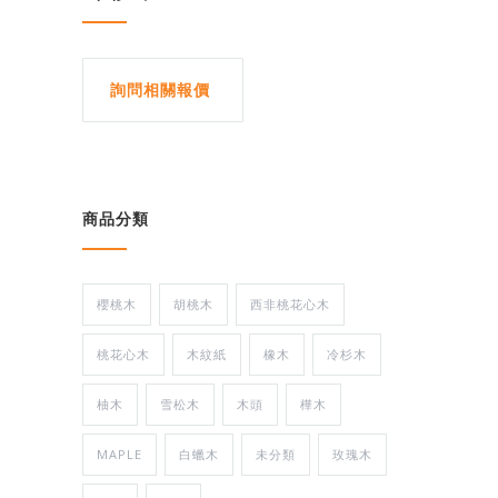
詢問相關報價
商品分類
櫻桃木
胡桃木
西非桃花心木
桃花心木
木紋紙
橡木
冷杉木
柚木
雪松木
木頭
樺木
MAPLE
白蠟木
未分類
玫瑰木